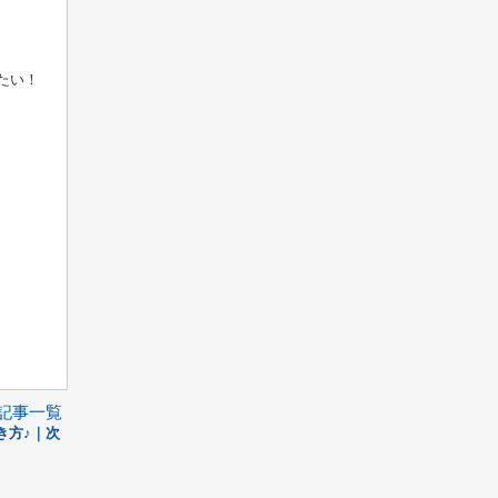
たい！
記事一覧
き方♪｜次