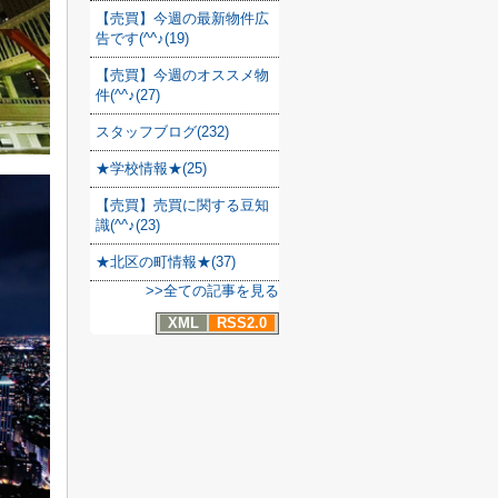
【売買】今週の最新物件広
告です(^^♪(19)
【売買】今週のオススメ物
件(^^♪(27)
スタッフブログ(232)
★学校情報★(25)
【売買】売買に関する豆知
識(^^♪(23)
★北区の町情報★(37)
>>全ての記事を見る
XML
RSS2.0