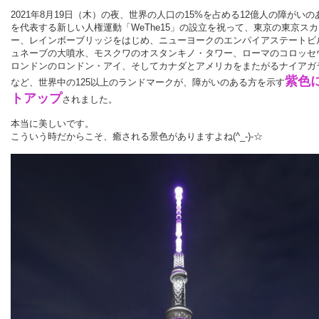
2021年8月19日（木）の夜、世界の人口の15%を占める12億人の障がいの
を代表する新しい人権運動「WeThe15」の設立を祝って、東京の東京ス
ー、レインボーブリッジをはじめ、ニューヨークのエンパイアステートビ
ュネーブの大噴水、モスクワのオスタンキノ・タワー、ローマのコロッセ
ロンドンのロンドン・アイ、そしてカナダとアメリカをまたがるナイアガ
紫色
など、世界中の125以上のランドマークが、障がいのある方を示す
トアップ
されました。
本当に美しいです。
こういう時だからこそ、癒される景色がありますよね(^_-)-☆