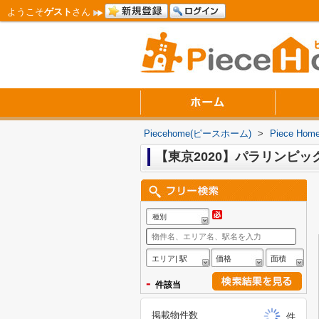
ようこそ
ゲスト
さん
Piecehome(ピースホーム)
>
Piece 
【東京2020】パラリンピッ
種別
エリア| 駅
価格
面積
-
件該当
掲載物件数
件