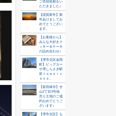
ご売却依頼をい
ただきました♪
【謹賀新年】新
年あけましてお
めでとうござい
ます。
【お客様から】
みんな大好きク
ッキー＆ケーキ
の詰め合わせ♪
【堺市北区金岡
町】ビッグカー
サ堺しらさぎ駅
前ｔｏｗｅｒｃ
ａｓａ...
【富田林市】廿
山2丁目3号地
売り土地のご成
約おめでとうご
ざいます♪
【堺市北区】も