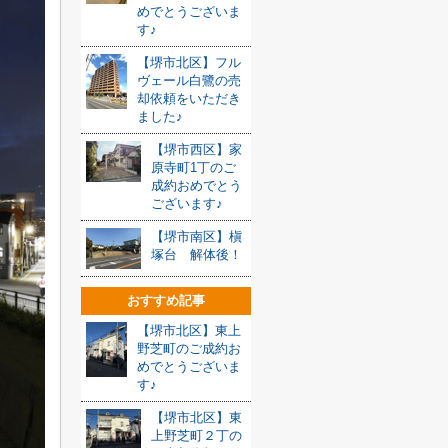
めでとうございま
す♪
【堺市北区】フル
ヴェール白鷺の売
却依頼をいただき
ました♪
【堺市西区】家
原寺町1丁のご
成約おめでとう
ございます♪
【堺市南区】槇
塚台 解体後！
おすすめ記事
【堺市北区】東上
野芝町のご成約お
めでとうございま
す♪
【堺市北区】東
上野芝町２丁の