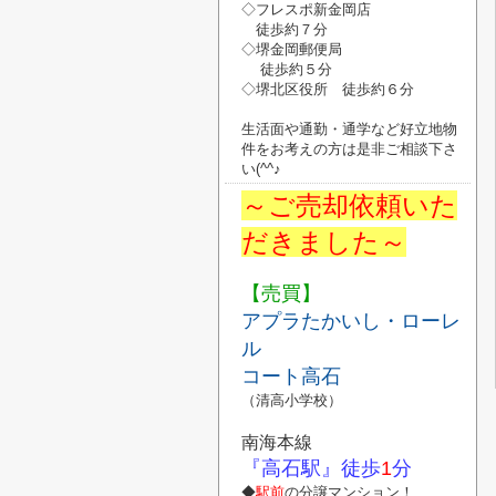
◇フレスポ新金岡店
徒歩約７分
◇堺金岡郵便局
徒歩約５分
◇堺北区役所
徒歩約６分
生活面や通勤・通学など好立地物
件
を
お考えの方は是非ご相談下さ
い
(^^♪
～ご売却依頼いた
だきました～
【売買】
アプラたかいし・ローレ
ル
コート高石
（清高小学校）
南海本線
『高石駅』
徒歩
1
分
◆
駅前
の分譲マンション！