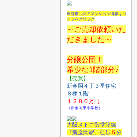
※堺市北区のマンション情報はコ
チラをクリック
～ご売却依頼いた
だきました～
分譲公団！
希少な1階部分♪
【売買】
新金岡４丁３番住宅
８棟１階
１２８０
万円
（新金岡東小学校）
大阪メトロ御堂筋線
『新金岡駅』徒歩
５
分