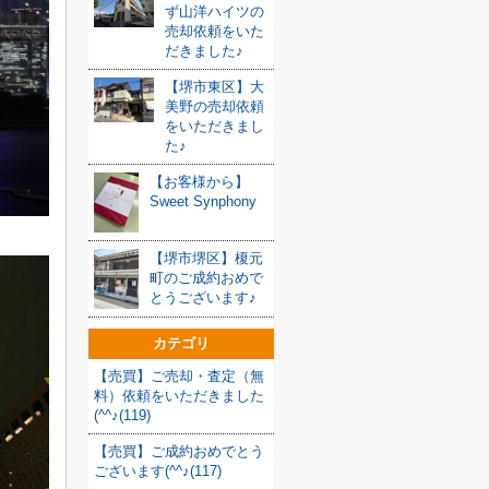
ず山洋ハイツの
売却依頼をいた
だきました♪
【堺市東区】大
美野の売却依頼
をいただきまし
た♪
【お客様から】
Sweet Synphony
【堺市堺区】榎元
町のご成約おめで
とうございます♪
カテゴリ
【売買】ご売却・査定（無
料）依頼をいただきました
(^^♪(119)
【売買】ご成約おめでとう
ございます(^^♪(117)