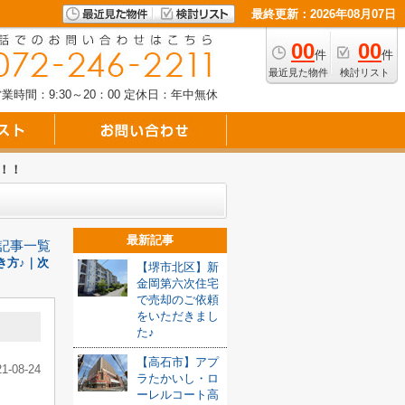
最終更新：2026年08月07日
00
00
件
件
最近見た物件
検討リスト
業時間：9:30～20：00
定休日：年中無休
！！！
最新記事
記事一覧
き方♪｜次
【堺市北区】新
金岡第六次住宅
で売却のご依頼
をいただきまし
た♪
【高石市】アプ
21-08-24
ラたかいし・ロ
ーレルコート高