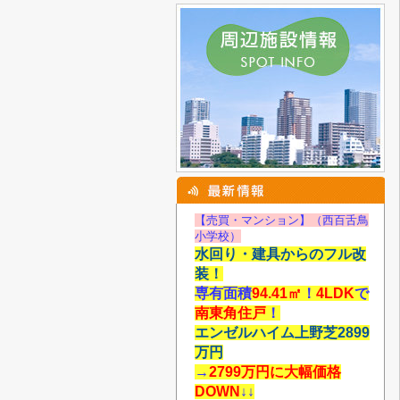
【売買・マンション】（西百舌鳥
小学校）
水回り・建具からのフル改
装！
専有面積
94.41
㎡
！
4LDK
で
南東角住戸
！
エンゼルハイム上野芝2899
万円
→
2799万円に大幅価格
DOWN
↓↓