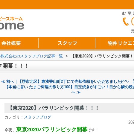
営
Home株式会社のスタッフブログ記事一覧
>
【東京2020】パラリンピック開幕
ク開幕！！！
≪ 前へ｜【堺市北区】東浅香山町2丁にて売却依頼をいただきました(^^♪
【本当に旨い たまご料理の作り方100】目玉焼きがすごい！目から鱗の焼
へ ≫
【東京2020】パラリンピック開幕！！！
カテゴリ：
スタッフブログ
20
東京2020パラリンピック開幕
今夜、
です！