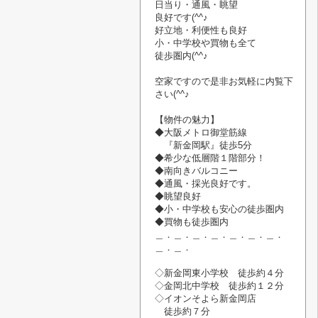
日当り・通風・
眺望
良好です(^^♪
好立地・利便性も良好
小・中学校や
買物
も
全て
徒歩圏内(^^♪
空家です
ので
是非お気軽に内覧
下
さい
(^^♪
【物件の魅力】
◆大阪メトロ御堂筋線
『新金岡駅』
徒歩5分
◆希少な低層階１階部分！
◆南向きバルコニー
◆通風・
採光良好です。
◆眺望良好
◆小・中学校も安心の徒歩圏内
◆買物も徒歩圏内
＿．＿．＿．＿．＿．＿．＿．
＿．＿．
◇新金岡東小学校 徒歩約４分
◇金岡北中学校 徒歩約１２分
◇イオンそよら新金岡店
徒歩約７分