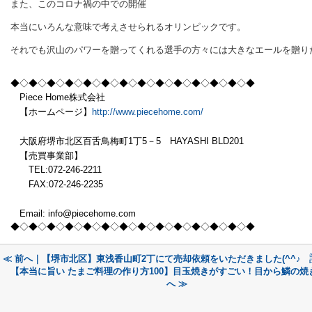
また、このコロナ禍の中での開催
本当にいろんな意味で考えさせられるオリンピックです。
それでも沢山のパワーを贈ってくれる選手の方々には大きなエールを贈り
◆◇◆◇◆◇◆◇◆
◇◆◇◆◇◆◇◆
◇◆◇◆◇◆
◇◆◇◆
Piece Home株式会社
【ホームページ】
http://www.piecehome.com/
大阪府堺市北区百舌鳥梅町1丁5－5 HAYASHI BLD201
【売買事業部】
TEL:072-246-2211
FAX:072-246-2235
Email: info@piecehome.com
◆◇◆◇◆◇◆◇◆
◇◆◇◆◇◆◇◆
◇◆◇◆◇◆
◇◆◇◆
≪ 前へ｜【堺市北区】東浅香山町2丁にて売却依頼をいただきました(^^♪
【本当に旨い たまご料理の作り方100】目玉焼きがすごい！目から鱗の焼
へ ≫