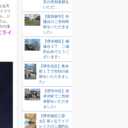
石の売却依頼を
ある方
いただ...
カイツリ
ル、ジ
【富田林市】向
ウム、
陽台のご売却依
ラの滝
頼をいただきま
にライ
した♪
【堺市南区】槇
塚台２丁 ご成
約おめでとうご
ざいます♪
【堺市北区】奥本
町１丁で売却の依
頼をいただきまし
た♪
【堺市中区】深
井沢町でご売却
依頼をいただき
ました♪
【堺市南区三原
台】泉ヶ丘アイプ
レイスのご成約お