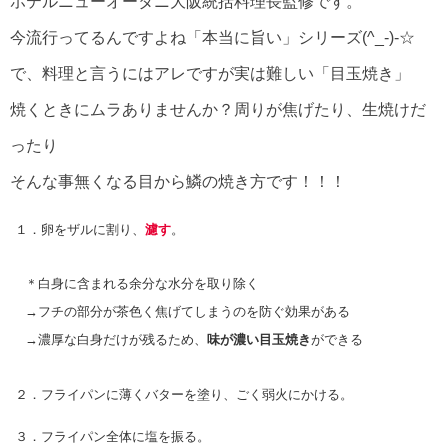
ホテルニューオータニ大阪統括料理長監修です。
今流行ってるんですよね「本当に旨い」シリーズ(^_-)-☆
で、料理と言うにはアレですが実は難しい「目玉焼き」
焼くときにムラありませんか？周りが焦げたり、生焼けだ
ったり
そんな事無くなる目から鱗の焼き方です！！！
１．卵をザルに割り、
濾す
。
＊白身に含まれる余分な水分を取り除く
→フチの部分が茶色く焦げてしまうのを防ぐ効果がある
→濃厚な白身だけが残るため、
味が濃い目玉焼き
ができる
２．フライパンに薄くバターを塗り、ごく弱火にかける。
３．フライパン全体に塩を振る。