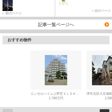
＞次のページ
＜ 前のページ
記事一覧ページへ
おすすめ物件
エンゼルハイム上野芝４ＬＤＫ（西百舌鳥小学校）
2,799万円
2,5