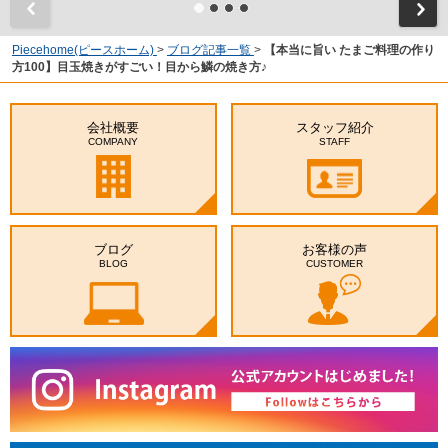
Piecehome(ピースホーム)
>
ブログ記事一覧
>
【本当に旨い たまご料理の作り
方100】目玉焼きがすごい！目から鱗の焼き方♪
会社概要
スタッフ紹介
COMPANY
STAFF
ブログ
お客様の声
BLOG
CUSTOMER