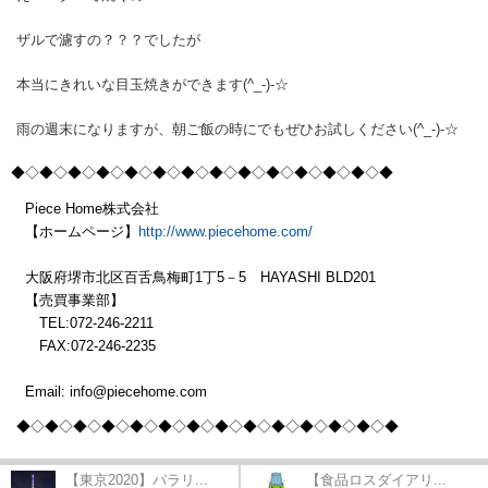
ザルで濾すの？？？でしたが
本当にきれいな目玉焼きができます(^_-)-☆
雨の週末になりますが、朝ご飯の時にでもぜひお試しください(^_-)-☆
◆◇◆◇◆◇◆◇◆
◇◆◇◆◇◆◇◆
◇◆◇◆◇◆
◇◆◇◆
Piece Home株式会社
【ホームページ】
http://www.piecehome.com/
大阪府堺市北区百舌鳥梅町1丁5－5 HAYASHI BLD201
【売買事業部】
TEL:072-246-2211
FAX:072-246-2235
Email: info@piecehome.com
◆◇◆◇◆◇◆◇◆
◇◆◇◆◇◆◇◆
◇◆◇◆◇◆
◇◆◇◆
【東京2020】パラリ...
【食品ロスダイアリ...