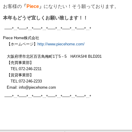
お客様の
「
Piece
」
になりたい！そう願っております。
本年もどうぞ宜しくお願い致します！！
——*…*——*…*——*…*——*…*——*…*——*…*
Piece Home株式会社
【ホームページ】
http://www.piecehome.com/
大阪府堺市北区百舌鳥梅町1丁5－5 HAYASHI BLD201
【売買事業部】
TEL:072-246-2211
【賃貸事業部】
TEL:072-246-2233
Email: info@piecehome.com
——*…*——*…*——*…*——*…*——*…*——*
…*