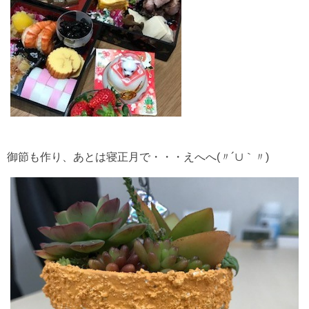
御節も作り、あとは寝正月で・・・えへへ(〃´∪｀〃)ゞ