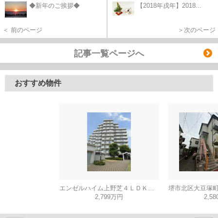
◆新年のご挨拶◆
【2018年戌年】2018...
＜ 前のページ
＞次のページ
記事一覧ページへ
おすすめ物件
エンゼルハイム上野芝４ＬＤＫ（西百舌鳥小学校）
2,799万円
2,5