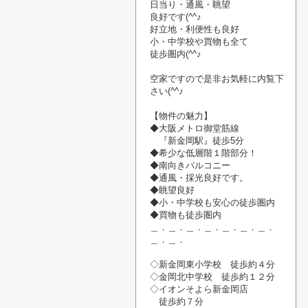
日当り・通風・
眺望
良好です(^^♪
好立地・利便性も良好
小・中学校や
買物
も
全て
徒歩圏内(^^♪
空家です
ので
是非お気軽に内覧
下
さい
(^^♪
【物件の魅力】
◆大阪メトロ御堂筋線
『新金岡駅』
徒歩5分
◆希少な低層階１階部分！
◆南向きバルコニー
◆通風・
採光良好です。
◆眺望良好
◆小・中学校も安心の徒歩圏内
◆買物も徒歩圏内
＿．＿．＿．＿．＿．＿．＿．
＿．＿．
◇新金岡東小学校 徒歩約４分
◇金岡北中学校 徒歩約１２分
◇イオンそよら新金岡店
徒歩約７分