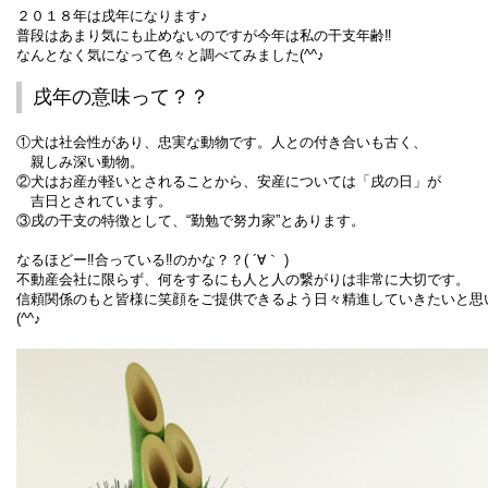
２０１８年は戌年になります♪
普段はあまり気にも止めないのですが今年は私の干支年齢‼
なんとなく気になって色々と調べてみました(^^♪
戌年の意味って？？
①犬は社会性があり、忠実な動物です。人との付き合いも古く、
親しみ深い動物。
②犬はお産が軽いとされることから、安産については「戌の日」が
吉日とされています。
③戌の干支の特徴として、“勤勉で努力家”とあります。
なるほどー‼合っている‼のかな？？( ´∀｀ )
不動産会社に限らず、何をするにも人と人の繋がりは非常に大切です。
信頼関係のもと皆様に笑顔をご提供できるよう日々精進していきたいと思
(^^♪