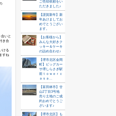
ご売却依頼をい
の
ただきました♪
【謹賀新年】新
、
年あけましてお
めでとうござい
ます。
き合いと
【お客様から】
付き合
みんな大好きク
ッキー＆ケーキ
いける
の詰め合わせ♪
ますね
【堺市北区金岡
町】ビッグカー
サ堺しらさぎ駅
前ｔｏｗｅｒｃ
ａｓａ...
【富田林市】廿
山2丁目3号地
売り土地のご成
約おめでとうご
ざいます♪
【堺市北区】も