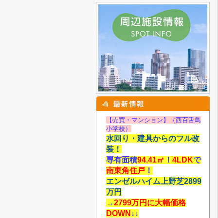
【売買・マンション】（西百舌鳥
小学校）
水回り・建具からのフル改
装！
専有面積
94.41
㎡
！
4LDK
で
南東角住戸
！
エンゼルハイム上野芝2899
万円
→
2799万円に大幅価格
DOWN
↓↓