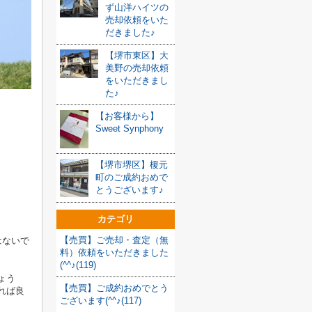
ず山洋ハイツの
売却依頼をいた
だきました♪
【堺市東区】大
美野の売却依頼
をいただきまし
た♪
【お客様から】
Sweet Synphony
【堺市堺区】榎元
町のご成約おめで
とうございます♪
カテゴリ
【売買】ご売却・査定（無
はないで
料）依頼をいただきました
(^^♪(119)
ょう
【売買】ご成約おめでとう
れば良
ございます(^^♪(117)