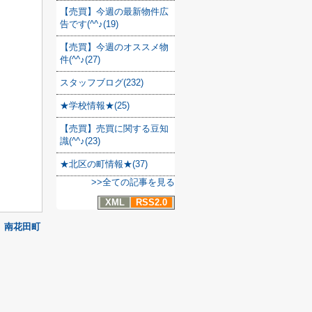
【売買】今週の最新物件広
告です(^^♪(19)
【売買】今週のオススメ物
件(^^♪(27)
スタッフブログ(232)
★学校情報★(25)
【売買】売買に関する豆知
識(^^♪(23)
★北区の町情報★(37)
>>全ての記事を見る
XML
RSS2.0
】南花田町