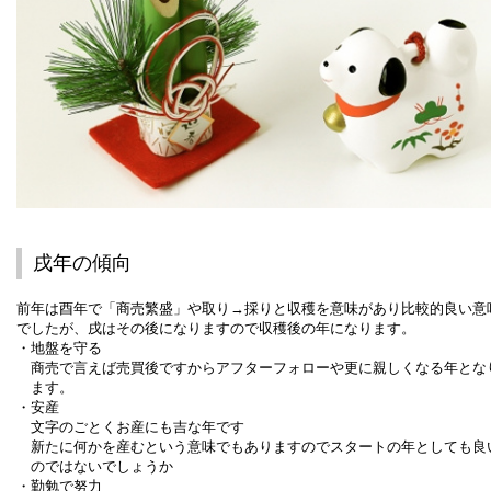
戌年の傾向
前年は酉年で「商売繁盛」や取り→採りと収穫を意味があり比較的良い意
でしたが、戌はその後になりますので収穫後の年になります。
・地盤を守る
商売で言えば売買後ですからアフターフォローや更に親しくなる年とな
ます。
・安産
文字のごとくお産にも吉な年です
新たに何かを産むという意味でもありますのでスタートの年としても良
のではないでしょうか
・勤勉で努力