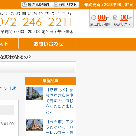
最終更新：2026年08月07日
00
00
件
件
最近見た物件
検討リスト
業時間：9:30～20：00
定休日：年中無休
どんな意味があるの？
最新記事
^♪ ｜次
【堺市北区】新
金岡第六次住宅
で売却のご依頼
をいただきまし
た♪
【高石市】アプ
18-01-09
ラたかいし・ロ
ーレルコート高