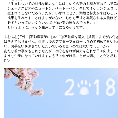
「生まれついての非凡な能力なしには、いくら努力を積み重ねても第二
シェークスピアやニュートン、ベートーベン、そしてミケランジェロは
生まれてこないだろう。だが、いずれにせよ、勤勉と努力がすばらしい
成果を生み出すことはまちがいない。しかも天才と称賛される人物ほど
必ずといっていいくらいねばり強い努力家なのである。」
というように、何かを生み出す年になるそうです。
ふむふむ( *´艸｀)不動産事業においては不動産を購入（賃貸）までがお付
は考えておりません。引渡し後のアフターフォローも含めて初めて良いお
い、お手伝いをさせていただいていると言うのではないでしょうか？
あたり前の事かもしれませんが、初心を忘れず努力を忘れず日々向上して
ような企業になっていけますよう常々心がけることが大切なことだと感じ
(^^♪