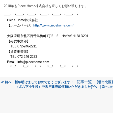
2018年もPiece Home株式会社を宜しくお願い致します。
——*…*——*…*——*…*——*…*——*…*——*…*
Piece Home株式会社
【ホームページ】
http://www.piecehome.com/
大阪府堺市北区百舌鳥梅町1丁5－5 HAYASHI BLD201
【売買事業部】
TEL:072-246-2211
【賃貸事業部】
TEL:072-246-2233
Email: info@piecehome.com
——*…*——*…*——*…*——*…*——*…*——*
…*
記事一覧
≪ 前へ｜新年明けましておめでとうございます！
【堺市北区
（北八下小学校）中古戸建売却依頼いただきました(^^♪ ｜次へ ≫