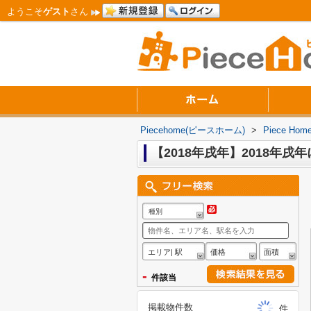
ようこそ
ゲスト
さん
Piecehome(ピースホーム)
>
Piece 
【2018年戌年】2018年
種別
エリア| 駅
価格
面積
-
件該当
掲載物件数
件