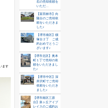
石の売却依頼を
いただ...
【富田林市】向
陽台のご売却依
頼をいただきま
した♪
【堺市南区】槇
塚台２丁 ご成
約おめでとうご
ざいます♪
【堺市北区】奥本
町１丁で売却の依
頼をいただきまし
います
た♪
【堺市中区】深
井沢町でご売却
依頼をいただき
ました♪
【堺市南区三原
台】泉ヶ丘アイプ
レイスのご成約お