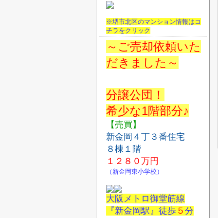
※堺市北区のマンション情報はコ
チラをクリック
～ご売却依頼いた
だきました～
分譲公団！
希少な1階部分♪
【売買】
新金岡４丁３番住宅
８棟１階
１２８０
万円
（新金岡東小学校）
大阪メトロ御堂筋線
『新金岡駅』徒歩
５
分