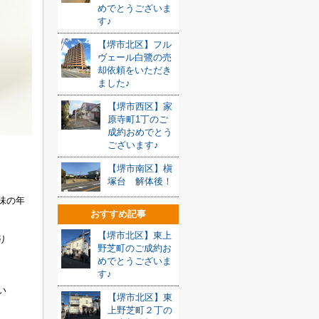
めでとうございま
す♪
【堺市北区】フル
ヴェール白鷺の売
却依頼をいただき
ました♪
【堺市西区】家
原寺町1丁のご
成約おめでとう
ございます♪
【堺市南区】槇
塚台 解体後！
味の年
おすすめ記事
【堺市北区】東上
り
野芝町のご成約お
めでとうございま
す♪
い
【堺市北区】東
上野芝町２丁の