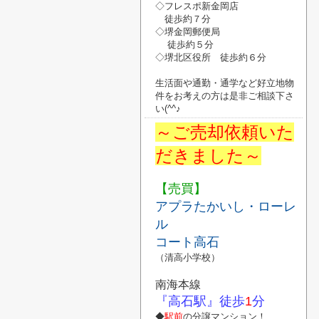
◇フレスポ新金岡店
徒歩約７分
◇堺金岡郵便局
徒歩約５分
◇堺北区役所
徒歩約６分
生活面や通勤・通学など好立地物
件
を
お考えの方は是非ご相談下さ
い
(^^♪
～ご売却依頼いた
だきました～
【売買】
アプラたかいし・ローレ
ル
コート高石
（清高小学校）
南海本線
『高石駅』
徒歩
1
分
◆
駅前
の分譲マンション！