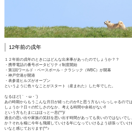
12年前の戌年
１２年前の戌年のときにはどんな出来事があったのでしょうか？？
・携帯電話の番号ポータビリティ制度開始
・第1回ワールド・ベースボール・クラシック（WBC）が開幕
・神戸空港が開港
・表参道ヒルズがオープン
というように色々なことがスタート（産まれた）した年でした。
なるほど(｀・ω・´)ゞ
あの時期からもうこんな月日が経ったのか‼と思う方もいらっしゃるので
しょうか？日々の忙しさのなか、考える時間や余裕がない‼
という方もたまにはほっと一息(^^)/
過去の思い出や家族の笑顔を思い出す時間があっても良いのではないでし
か？それを糧に今年も飛躍していける年になっていけるよう頑張っていけ
いなと感じております(^^♪