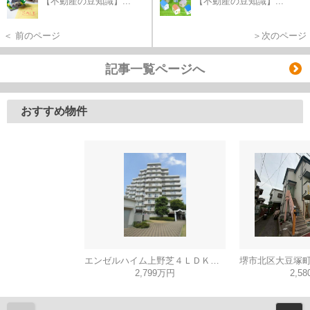
【不動産の豆知識】...
【不動産の豆知識】...
＜ 前のページ
＞次のページ
記事一覧ページへ
おすすめ物件
エンゼルハイム上野芝４ＬＤＫ（西百舌鳥小学校）
2,799万円
2,5