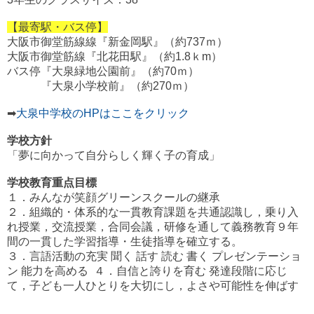
【最寄駅・バス停】
大阪市御堂筋線線『新金岡駅』（約737ｍ）
大阪市御堂筋線『北花田駅』（約1.8ｋm）
バス停『大泉緑地公園前』（約70ｍ）
『大泉小学校前』（約270ｍ）
➡
大泉中学校のHPはここをクリック
学校方針
「夢に向かって自分らしく輝く子の育成」
学校教育重点目標
１．みんなが笑顔グリーンスクールの継承
２．組織的・体系的な一貫教育課題を共通認識し，乗り入
れ授業，交流授業，合同会議，研修を通して義務教育９年
間の一貫した学習指導・生徒指導を確立する。
３．言語活動の充実 聞く 話す 読む 書く プレゼンテーショ
ン 能力を高める ４．自信と誇りを育む 発達段階に応じ
て，子ども一人ひとりを大切にし，よさや可能性を伸ばす